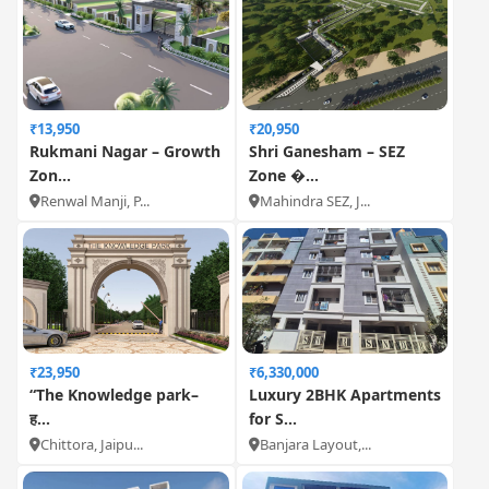
₹13,950
₹20,950
Rukmani Nagar – Growth
Shri Ganesham – SEZ
Zon...
Zone �...
Renwal Manji, P...
Mahindra SEZ, J...
₹23,950
₹6,330,000
“The Knowledge park–
Luxury 2BHK Apartments
ह...
for S...
Chittora, Jaipu...
Banjara Layout,...