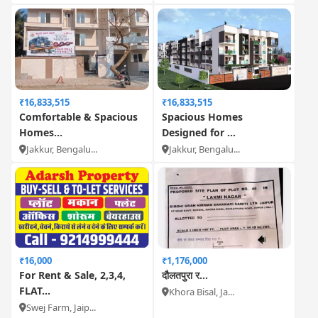
₹16,833,515
₹16,833,515
Comfortable & Spacious
Spacious Homes
Homes...
Designed for ...
Jakkur, Bengalu...
Jakkur, Bengalu...
₹16,000
₹1,176,000
For Rent & Sale, 2,3,4,
दौलतपुरा र...
FLAT...
Khora Bisal, Ja...
Swej Farm, Jaip...