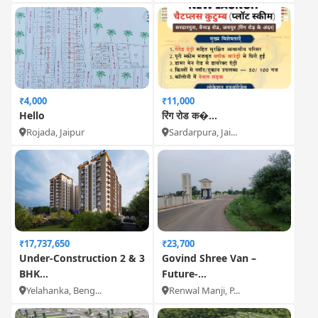
₹4,000
₹11,000
Hello
रिंग रोड क�...
Rojada, Jaipur
Sardarpura, Jai...
₹17,737,650
₹23,700
Under-Construction 2 & 3
Govind Shree Van –
BHK...
Future-...
Yelahanka, Beng...
Renwal Manji, P...