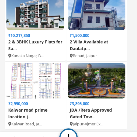
₹10,217,350
₹1,500,000
2 & 3BHK Luxury Flats for
2 Villa Available at
Sa...
Daulatp...
Kanaka Nagar, B...
Benad, Jaipur
₹2,990,000
₹3,895,000
Kalwar road prime
JDA /Rera Approved
location j...
Gated Tow...
Kalwar Road, Ja...
Jaipur-Ajmer Ex...