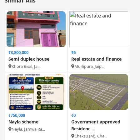
Similar Ads
₹3,800,000
₹6
Semi duplex house
Real estate and finance
Khora Bisal, Ja...
Murlipura, Jaip...
₹750,000
₹0
Nayla scheme
Government approved
Residenc...
Nayla, Jamwa Ra...
Chaksu (M), Cha...